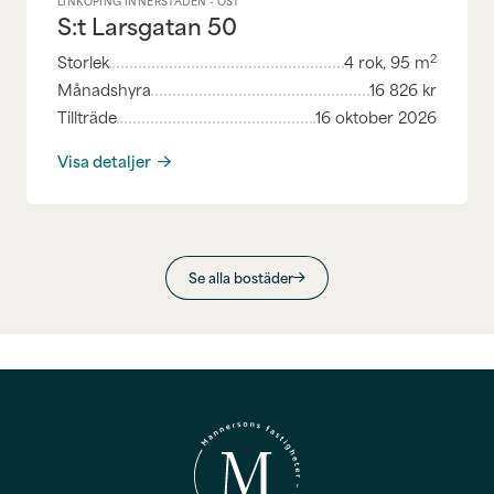
LINKÖPING INNERSTADEN - ÖST
S:t Larsgatan 50
2
Storlek
4
rok,
95
m
Månadshyra
16 826
kr
Tillträde
16 oktober 2026
Visa detaljer
Se alla bostäder