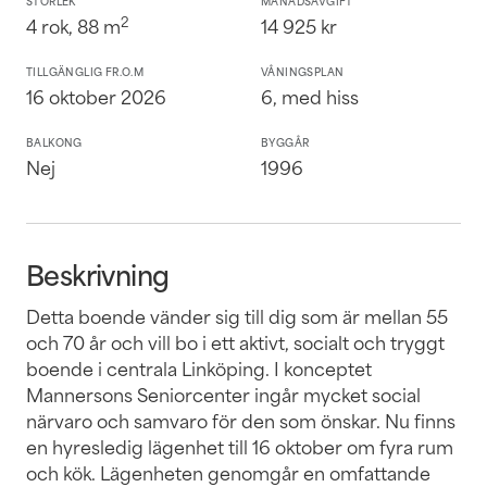
STORLEK
MÅNADSAVGIFT
2
4
rok,
88
m
14 925
kr
TILLGÄNGLIG FR.O.M
VÅNINGSPLAN
16 oktober 2026
6
, med hiss
BALKONG
BYGGÅR
Nej
1996
Beskrivning
Detta boende vänder sig till dig som är mellan 55
och 70 år och vill bo i ett aktivt, socialt och tryggt
boende i centrala Linköping. I konceptet
Mannersons Seniorcenter ingår mycket social
närvaro och samvaro för den som önskar. Nu finns
en hyresledig lägenhet till 16 oktober om fyra rum
och kök. Lägenheten genomgår en omfattande