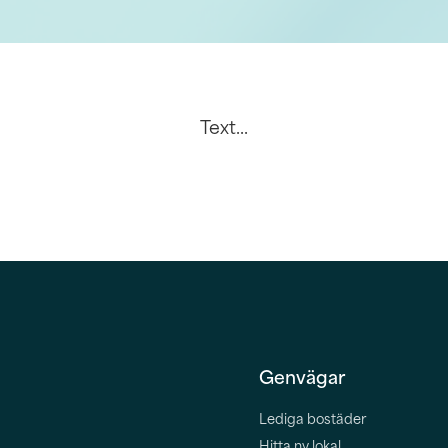
Text...
Genvägar
Lediga bostäder
Hitta ny lokal