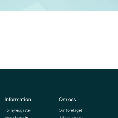
Information
Om oss
För hyresgäster
Om företaget
Seniorboende
Jobba hos oss