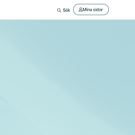
Mina sidor
Sök