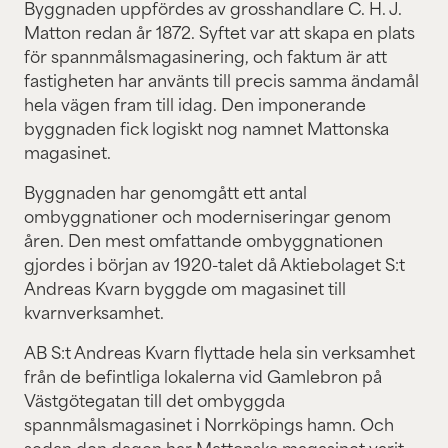
Byggnaden uppfördes av grosshandlare C. H. J.
Matton redan år 1872. Syftet var att skapa en plats
för spannmålsmagasinering, och faktum är att
fastigheten har använts till precis samma ändamål
hela vägen fram till idag. Den imponerande
byggnaden fick logiskt nog namnet Mattonska
magasinet.
Byggnaden har genomgått ett antal
ombyggnationer och moderniseringar genom
åren. Den mest omfattande ombyggnationen
gjordes i början av 1920-talet då Aktiebolaget S:t
Andreas Kvarn byggde om magasinet till
kvarnverksamhet.
AB S:t Andreas Kvarn flyttade hela sin verksamhet
från de befintliga lokalerna vid Gamlebron på
Västgötegatan till det ombyggda
spannmålsmagasinet i Norrköpings hamn. Och
sedan den dagen har Mattonska magasinet varit